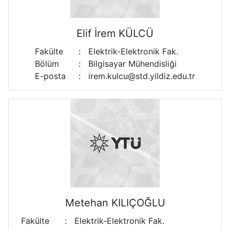
Elif İrem KÜLCÜ
Fakülte
:
Elektrik-Elektronik Fak.
Bölüm
:
Bilgisayar Mühendisliği
E-posta
:
irem.kulcu@std.yildiz.edu.tr
Metehan KILIÇOĞLU
Fakülte
:
Elektrik-Elektronik Fak.