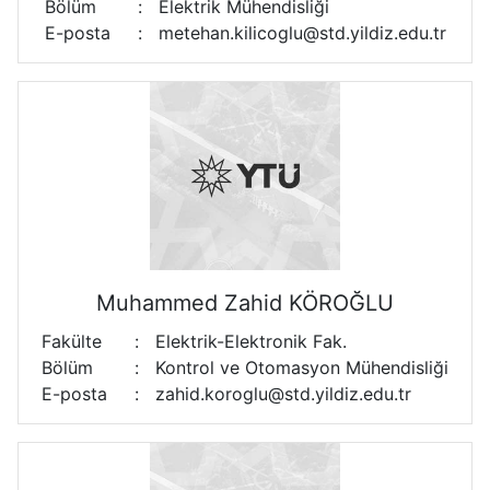
Bölüm
:
Elektrik Mühendisliği
E-posta
:
metehan.kilicoglu@std.yildiz.edu.tr
Muhammed Zahid KÖROĞLU
Fakülte
:
Elektrik-Elektronik Fak.
Bölüm
:
Kontrol ve Otomasyon Mühendisliği
E-posta
:
zahid.koroglu@std.yildiz.edu.tr