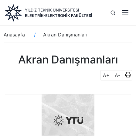
Ana
YILDIZ TEKNİK ÜNİVERSİTESİ
içeriğe
ELEKTRİK-ELEKTRONİK FAKÜLTESİ
atla
Sayfa
Anasayfa
Akran Danışmanları
yolu
Akran Danışmanları
A+
A-